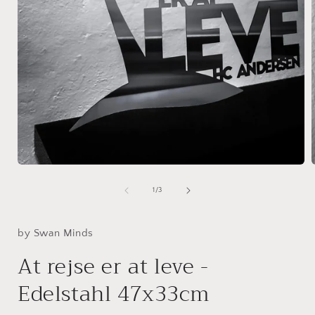
Medien
1
in
i
von
1
/
3
Modal
öffnen
ö
by Swan Minds
At rejse er at leve -
Edelstahl 47x33cm