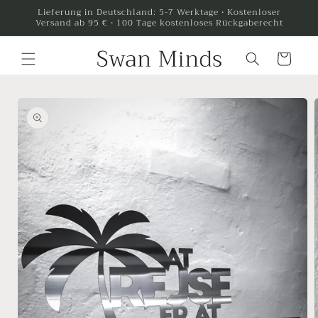
Direkt
Lieferung in Deutschland: 5-7 Werktage · Kostenloser
zum
Versand ab 95 € · 100 Tage kostenloses Rückgaberecht
Inhalt
Warenkorb
oduktinformationen
ringen