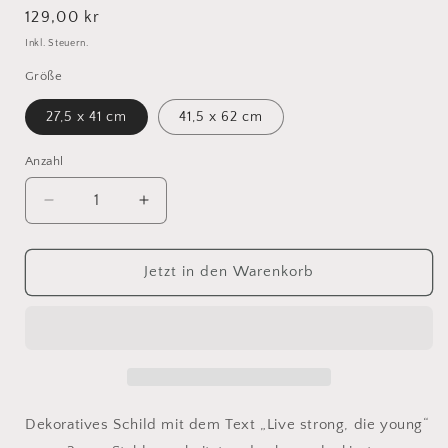
Normaler
129,00 kr
Preis
Inkl. Steuern.
Größe
27,5 x 41 cm
41,5 x 62 cm
Anzahl
Verringere
Erhöhe
die
die
Menge
Menge
für
für
Jetzt in den Warenkorb
Lev
Lev
stærkt
stærkt
dø
dø
ung
ung
–
–
Schwarz
Schwarz
lackiert
lackiert
Dekoratives Schild mit dem Text „Live strong, die young“