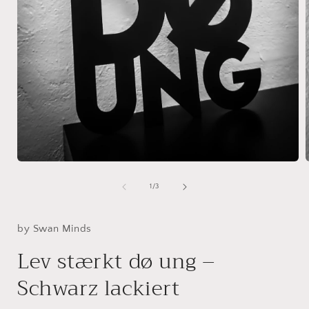
Medien
1
in
i
von
1
/
3
Modal
öffnen
ö
by Swan Minds
Lev stærkt dø ung –
Schwarz lackiert