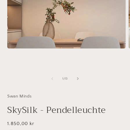
Medien
1
in
i
Modal
öffnen
ö
von
1
/
13
Swan Minds
SkySilk - Pendelleuchte
Normaler
1.850,00 kr