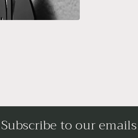
t
s
Subscribe to our emails