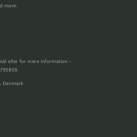
nd more.
ål eller for mere information -
2795859.
s, Danmark