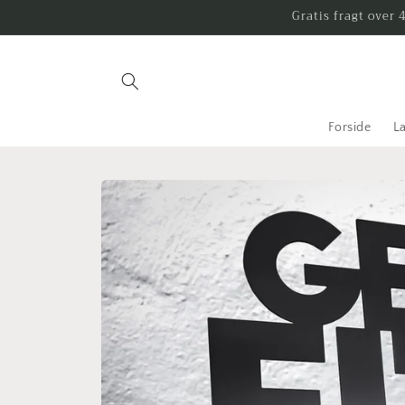
Gå til
Gratis fragt over 
indhold
Forside
L
Gå til
produktoplysninger