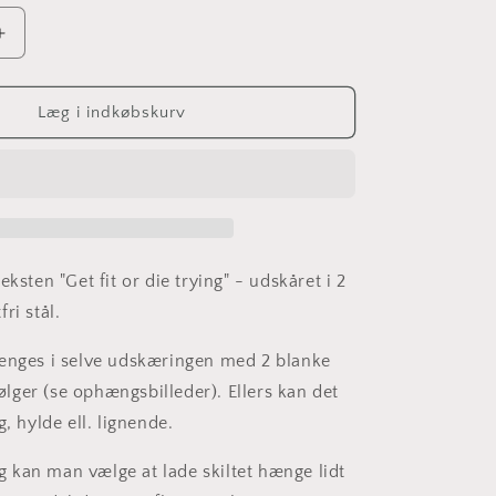
Øg
antallet
for
Get
Læg i indkøbskurv
fit
or
die
trying
-
Rustfri
stål
eksten "Get fit or die trying" - udskåret i 2
21x41cm
ri stål.
ænges i selve udskæringen med 2 blanke
ger (se ophængsbilleder). Ellers kan det
g, hylde ell. lignende.
kan man vælge at lade skiltet hænge lidt