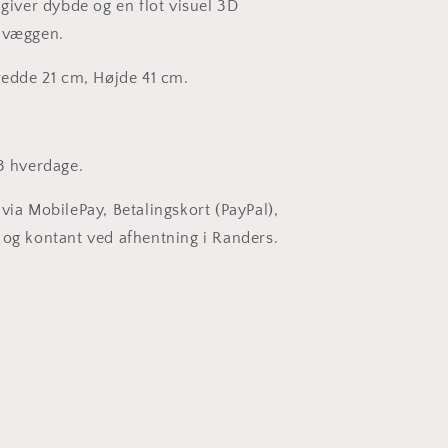
 giver dybde og en flot visuel 3D
å væggen.
Bredde 21 cm, Højde 41 cm.
-3 hverdage.
via MobilePay, Betalingskort (PayPal),
 og kontant ved afhentning i Randers.