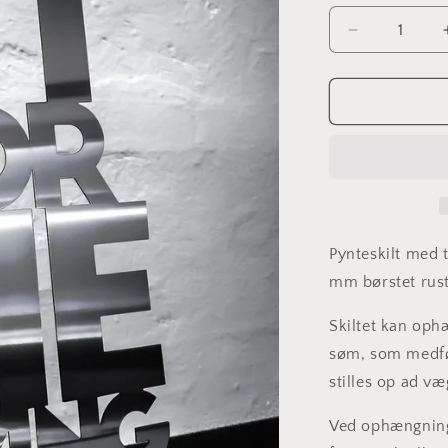
Reducer
antallet
for
Get
fit
or
die
trying
-
Rustfri
stål
Pynteskilt
med t
21x41cm
mm børstet rustf
Skiltet kan oph
søm, som medføl
stilles op ad væ
Ved ophængning 