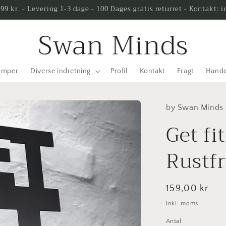
499 kr. - Levering 1-3 dage - 100 Dages gratis returret - Kontakt
amper
Diverse indretning
Profil
Kontakt
Fragt
Hande
by Swan Minds
Get fit
Rustfr
Normalpris
159,00 kr
Inkl. moms.
Antal