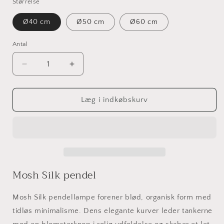
Størrelse
Ø40 cm
Ø50 cm
Ø60 cm
Antal
Reducer
Øg
antallet
antallet
for
for
Mosh
Mosh
Læg i indkøbskurv
Silk
Silk
pendel
pendel
Mosh Silk pendel
Mosh Silk pendellampe forener blød, organisk form med
tidløs minimalisme. Dens elegante kurver leder tankerne