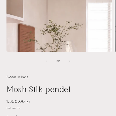
Åbn
mediet
1
af
1
/
13
i
i
modus
Swan Minds
Mosh Silk pendel
Normalpris
1.350,00 kr
Inkl. moms.