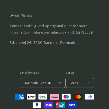
Swan Minds
Kontakt endelig ved spørgsmål eller for mere
information - info@swanminds.dk / tlf: 52795859.
Fabersvej 26, 8900 Randers, Danmark
Land/område
Sprog
Danmark | DKK kr.
Dansk
Betalingsmetoder