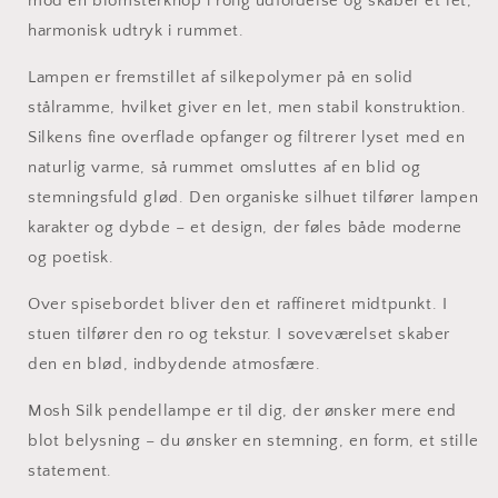
mod en blomsterknop i rolig udfoldelse og skaber et let,
harmonisk udtryk i rummet.
Lampen er fremstillet af silkepolymer på en solid
stålramme, hvilket giver en let, men stabil konstruktion.
Silkens fine overflade opfanger og filtrerer lyset med en
naturlig varme, så rummet omsluttes af en blid og
stemningsfuld glød. Den organiske silhuet tilfører lampen
karakter og dybde – et design, der føles både moderne
og poetisk.
Over spisebordet bliver den et raffineret midtpunkt. I
stuen tilfører den ro og tekstur. I soveværelset skaber
den en blød, indbydende atmosfære.
Mosh Silk pendellampe er til dig, der ønsker mere end
blot belysning – du ønsker en stemning, en form, et stille
statement.