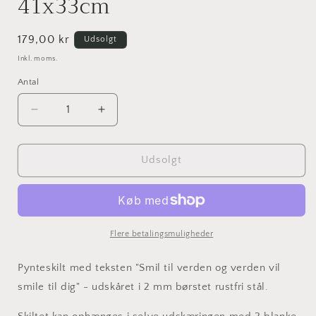
41x33cm
Normalpris
179,00 kr
Udsolgt
Inkl. moms.
Antal
Reducer
Øg
antallet
antallet
for
for
Smil
Smil
Udsolgt
til
til
verden
verden
og
og
verden
verden
vil
vil
Flere betalingsmuligheder
smile
smile
til
til
Pynteskilt med teksten "Smil til verden og verden vil
dig
dig
smile til dig" - udskåret i 2 mm
b
ørstet rustfri stål.
-
-
Rustfri
Rustfri