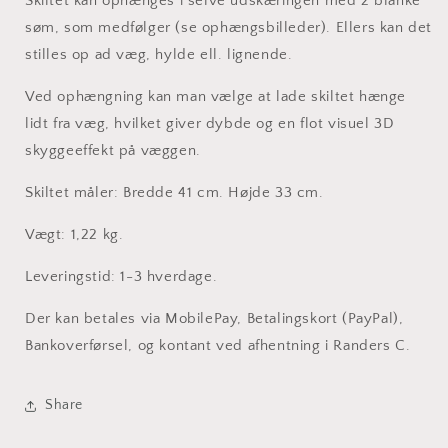
Skiltet kan ophænges i selve udskæringen med 2 blanke
stål
stål
søm, som medfølger (se ophængsbilleder). Ellers kan det
41x33cm
41x33cm
stilles op ad væg, hylde ell. lignende.
Ved ophængning kan man vælge at lade skiltet hænge
lidt fra væg, hvilket giver dybde og en flot visuel 3D
skyggeeffekt på væggen.
Skiltet måler: Bredde 41 cm. Højde 33 cm.
Vægt: 1,22 kg.
Leveringstid: 1-3 hverdage.
Der kan betales via MobilePay, Betalingskort (PayPal),
Bankoverførsel, og kontant ved afhentning i Randers C.
Share