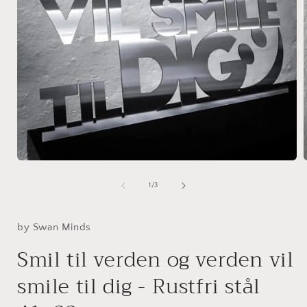
Åbn
mediet
1
af
1
/
3
i
i
modus
by Swan Minds
Smil til verden og verden vil
smile til dig - Rustfri stål